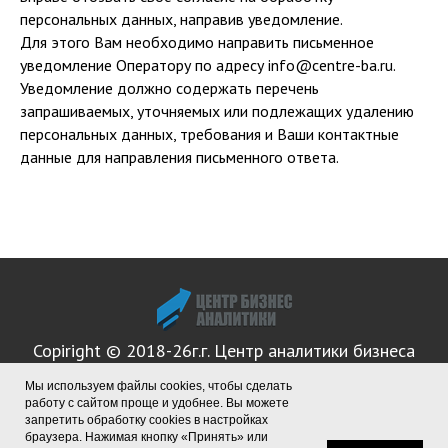
персональных данных, направив уведомление.
Для этого Вам необходимо направить письменное
уведомление Оператору по адресу info@centre-ba.ru.
Уведомление должно содержать перечень
запрашиваемых, уточняемых или подлежащих удалению
персональных данных, требования и Ваши контактные
данные для направления письменного ответа.
Copiright © 2018-26г.г. Центр аналитики бизнеса
Мы используем файлы cookies, чтобы сделать
работу с сайтом проще и удобнее. Вы можете
ИП АЛЕКСЕЕВ МИХАИЛ АЛЕКСАНДРОВИЧ, ИНН:
183475608103, ОГРНИП: 326180000010725
запретить обработку сookies в настройках
браузера. Нажимая кнопку «Принять» или
Политика конфиденциальности